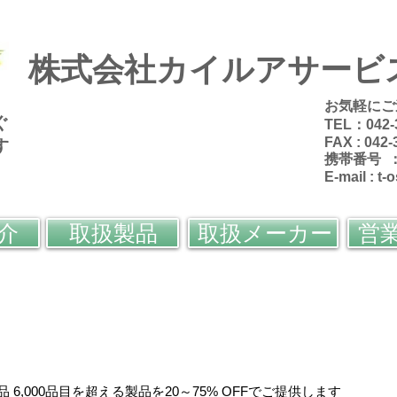
株式会社カイルアサービ
お気軽にご
ぐ
TEL：042-
FAX : 042-
す
携帯番号 ：0
E-mail :
t-
介
取扱製品
取扱メーカー
営
ン
品
6,000品目を超える製品を20～75% OFFでご提供します