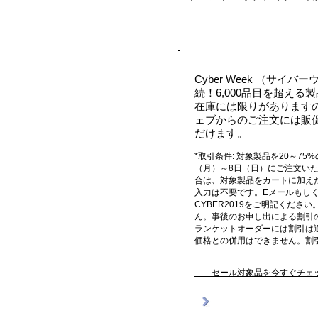
Cyber Week （サ
続！6,000品目を超える製
在庫には限りがあります
ェブからのご注文には販
だけます。
*取引条件: 対象製品を20～7
（月）～8日（日）にご注文い
合は、対象製品をカートに加え
入力は不要です。Eメールもしく
CYBER2019をご明記くだ
ん。事後のお申し出による割引
ランケットオーダーには割引は
価格との併用はできません。割引
セール対象品を今すぐチェ