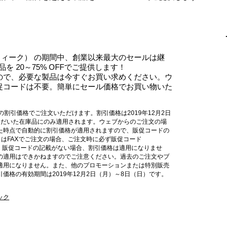
イバーウィーク） の期間中、創業以来最大のセールは継
品を 20～75% OFFでご提供します！
ので、必要な製品は今すぐお買い求めください。ウ
促コードは不要。簡単にセール価格でお買い物いた
5%の割引価格でご注文いただけます。割引価格は2019年12月2日
ただいた在庫品にのみ適用されます。ウェブからのご注文の場
た時点で自動的に割引価格が適用されますので、販促コードの
はFAXでご注文の場合、ご注文時に必ず販促コード
さい。販促コードの記載がない場合、割引価格は適用になりませ
の適用はできかねますのでご注意ください。過去のご注文やブ
適用になりません。また、他のプロモーションまたは特別販売
価格の有効期間は2019年12月2日（月）～8日（日）です。
ック