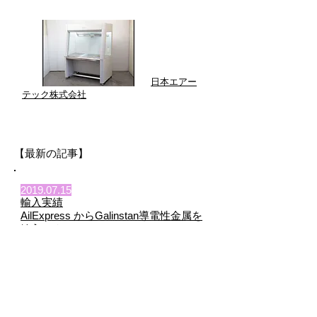
日本エアー
テック株式会社
【最新の記事】
2019.07.15
輸入実績
AilExpress からGalinstan導電性金属を
輸入しました
2019.09.25
輸入実績
INTAMSYS社より３Dプリンターを輸
入しました