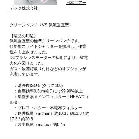
日本エアー
テック株式会社
​クリーンベンチ（VS 気流垂直型）
【製品の用途】
気流垂直型の標準クリーンベンチです。
傾斜型スライドシャッターを採用し、作業
性を向上させました。
DCブラシレスモーターの採用により、省電
力化を図りました。
ガス・殺菌灯取り付けなどのオプションが
充実しています。
：清浄度ISO-5 (クラス100)
：集塵効率0.3μm粒子にて99.99%以上
：集塵要素メインフィルター：HEPAフィ
ルター
：プレフィルター：不織布フィルター
：処理風量（m³/min）約10.3 / 約13.8 / 約
17.3 / 約20.8
：吹出風速（m/sec）約0.45