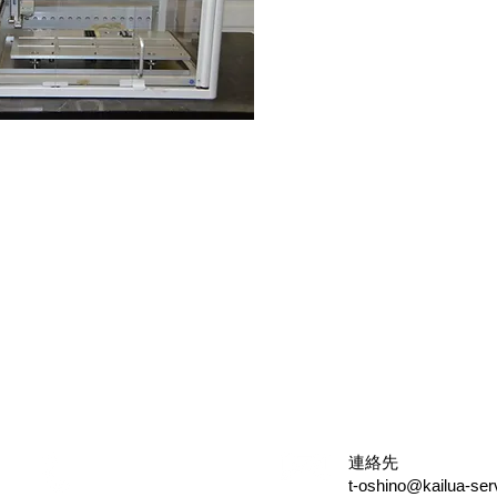
連絡先
電話＆ファックス
t-oshino
@kailua-ser
TEL：042-335-8043