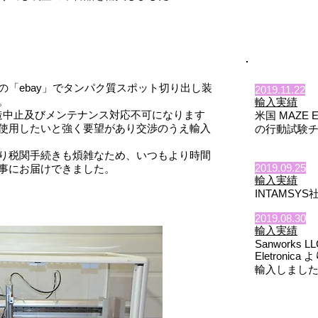
「ebay」で
タンパク質スポット切り出し装
2019.11.22
。
輸入実績
造中止及びメンテナンス対応不可になります
米国 MAZE
使用したいと強く要望があり交渉のうえ輸入
の行動試験
り税関手続きも煩雑なため、いつもより時間
2019.09.25
事にお届けできました。
輸入実績
INTAMS
2019.08.30
輸入実績
Sanworks L
Eletron
輸入しまし