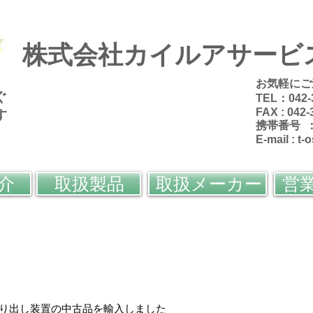
株式会社カイルアサービ
お気軽にご
ぐ
TEL：042-
FAX : 042-
す
携帯番号 ：0
E-mail :
t-
介
取扱製品
取扱メーカー
営
切り出し装置の中古品を輸入しました