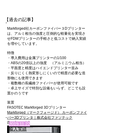
【過去の記事】
Markforged社カーボンファイバー３Dプリンター
は、アルミ相当の強度と圧倒的な軽量化を実現さ
せFDMプリンターの手軽さと低コストで納入実績
を増やしています。
特徴
・導入費用は金属プリンターの1/100
・ABSの20倍以上の強度 （アルミニウム相当）
・平面度と精度はハイエンドプリンター並み
・反りにくく熱変形しにくいので精度の必要な造
形物にも使用できます
・複数種の長繊維ファイバーが使用可能です
・卓上サイズで特別な設備もいらず、どこでも設
置かのうです
装置
FASOTEC Markforged 3Dプリンター
Markforged（マークフォージド） カーボンファイ
バー3Dプリンタ｜株式会社ファソテック
(fasotec.co.jp)
2019.11.22
輸入実績