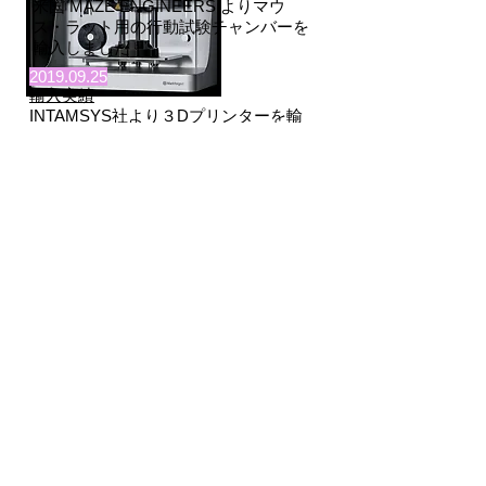
米国 MAZE ENGINEERS よりマウ
ス・ラット用の行動試験チャンバーを
輸入しました
2019.09.25
輸入実績
INTAMSYS社より３Dプリンターを輸
入しました
2019.08.30
輸入実績
Sanworks LLC,LABMAKER UG,OEPS
Eletronica よりマウス・ラット用の実
験器具を
輸入しました。
トップへ戻る
電話＆ファックス
TEL：042-335-8043