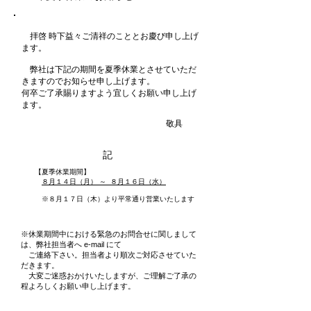
拝啓 時下益々ご清祥のこととお慶び申し上げ
ます。
弊社は下記の期間を夏季休業とさせていただ
きますのでお知らせ申し上げます。
何卒ご了承賜りますよう宜しくお願い申し上げ
ます。
敬具
記
【夏季休業期間】
８
月１４日（月） ～ ８月１６日（水）
※８月１７日（木）より平常通り営業いたします
※休業期間中における緊急のお問合せに関しまして
は、弊社担当者へ e-mail にて
ご連絡下さい。担当者より順次ご対応させていた
だきます。
大変ご迷惑おかけいたしますが、ご理解ご了承の
程よろしくお願い申し上げます。