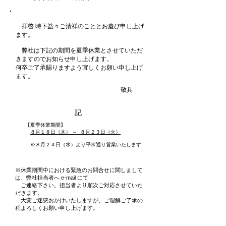
拝啓 時下益々ご清祥のこととお慶び申し上げ
ます。
弊社は下記の期間を夏季休業とさせていただ
きますのでお知らせ申し上げます。
何卒ご了承賜りますよう宜しくお願い申し上げ
ます。
敬具
記
【夏季休業期間】
８月１８日（木） ～ ８月２３日（火）
※８月２４日（水）より平常通り営業いたします
※休業期間中における緊急のお問合せに関しまして
は、弊社担当者へ e-mail にて
ご連絡下さい。担当者より順次ご対応させていた
だきます。
大変ご迷惑おかけいたしますが、ご理解ご了承の
程よろしくお願い申し上げます。