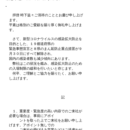
拝啓 時下益々ご清祥のこととお慶び申し上げ
ます。
平素は格別のご愛顧を賜り厚く御礼申し上げま
す。
さて、新型コロナウイルスの感染拡大防止を
目的とした、１９都道府県の
緊急事態宣言と８県のまん延防止重点措置が９
月３０日にすべて解除され、
国内の感染者数も減少傾向にあります。
弊社はこの状況を鑑み、感染拡大防止のため
の入場制限の緩和を行いたいと存じます。
何卒、ご理解とご協力を賜りたく、お願い申
し上げます。
記
１、重要度・緊急度の高い内容でのご来社が
必要な場合は、事前にアポイ
ントを取った上でご来社をお願い申し上
げます。アポイント無しでの
ご来社や飛び込み営業などはご遠慮ねが