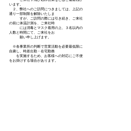
います。
２、弊社へのご訪問につきましては、上記の
通り一部制限を解除いたしま
すが、ご訪問の際には引き続き、ご来社
の前に体温計測を、ご来社時
には消毒とマスク着用の上、３名以内の
人数と時間にて、ご来社をお
願い申し上げます。
※各事業所の判断で営業活動を必要最低限に
自粛し、時差出勤・在宅勤務
を実施するため、お客様への対応にご不便
をお掛けする場合があります。
敬具
トップへ戻る
電話＆ファックス
TEL：042-335-8043
FAX：042-306-8330